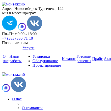
Адрес: Новосибирск Тургенева, 144
Мы в мессенджерах
Пн–Пт с 9:00 - 18:00
+7 (383) 380-71-10
Позвоните нам
Услуги
О
Наши
Установка
Готовые
Каталог
Прайс
Акц
нас
работы
Обслуживание
решения
Проектирование
О нас
О компании