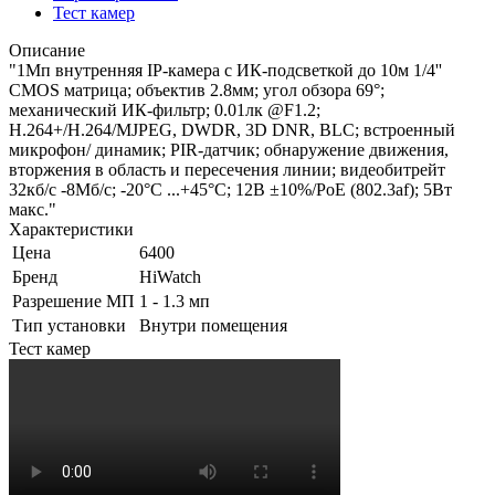
Тест камер
Описание
"1Мп внутренняя IP-камера c ИК-подсветкой до 10м 1/4''
CMOS матрица; объектив 2.8мм; угол обзора 69°;
механический ИК-фильтр; 0.01лк @F1.2;
H.264+/H.264/MJPEG, DWDR, 3D DNR, BLC; встроенный
микрофон/ динамик; PIR-датчик; обнаружение движения,
вторжения в область и пересечения линии; видеобитрейт
32кб/с -8Мб/с; -20°C ...+45°C; 12В ±10%/PoE (802.3af); 5Вт
макс."
Характеристики
Цена
6400
Бренд
HiWatch
Разрешение МП
1 - 1.3 мп
Тип установки
Внутри помещения
Тест камер