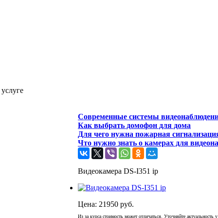
 услуге
Современные системы видеонаблюден
Как выбрать домофон для дома
Для чего нужна пожарная сигнализаци
Что нужно знать о камерах для видеон
Видеокамера DS-I351 ip
Цена:
21950
руб.
Из за курса стоимость может отличаться. Уточняйте актуальность 