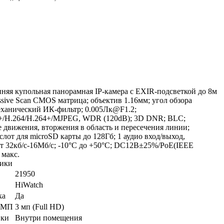
няя купольная панорамная IP-камера c EXIR-подсветкой до 8м
ressive Scan CMOS матрица; объектив 1.16мм; угол обзора
механический ИК-фильтр; 0.005Лк@F1.2;
+/H.264/H.264+/MJPEG, WDR (120dB); 3D DNR; BLC;
 движения, вторжения в область и пересечения линии;
лот для microSD карты до 128Гб; 1 аудио вход/выход,
т 32кб/с-16Мб/с; -10°C до +50°C; DC12В±25%/PoE(IEEE
 макс.
тики
21950
HiWatch
ка
Да
е МП
3 мп (Full HD)
вки
Внутри помещения