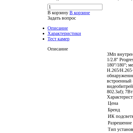
В корзину
В корзине
Задать вопрос
Описание
Характеристики
Тест камер
Описание
3Мп внутрен
1/2.8'' Prog
180°/180°; 
H.265/H.265
обнаружение
встроенный с
видеобитрей
802.3af); 7Вт
Характерис
Цена
Бренд
ИК подсвет
Разрешени
Тип устано