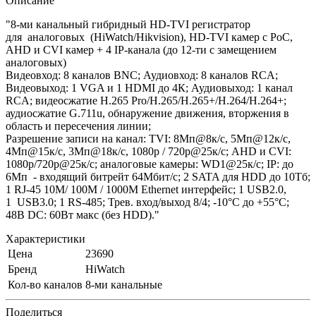
Описание
"8-ми канальный гибридный HD-TVI регистратор
для аналоговых (HiWatch/Hikvision), HD-TVI камер с PoC,
AHD и CVI камер + 4 IP-канала (до 12-ти с замещением
аналоговых)
Видеовход: 8 каналов BNC; Аудиовход: 8 каналов RCA;
Видеовыход: 1 VGA и 1 HDMI до 4К; Аудиовыход: 1 канал
RCA; видеосжатие H.265 Pro/H.265/H.265+/H.264/H.264+;
аудиосжатие G.711u, обнаружение движения, вторжения в
область и пересечения линии;
Разрешение записи на канал: TVI: 8Мп@8к/с, 5Мп@12к/с,
4Мп@15к/с, 3Мп@18к/с, 1080p / 720p@25к/с; AHD и CVI:
1080p/720p@25к/с; аналоговые камеры: WD1@25к/с; IP: до
6Мп - входящий битрейт 64Мбит/с; 2 SATA для HDD до 10Тб;
1 RJ-45 10M/ 100M / 1000M Ethernet интерфейс; 1 USB2.0,
1 USB3.0; 1 RS-485; Трев. вход/выход 8/4; -10°C до +55°C;
48В DC: 60Вт макс (без HDD)."
Характеристики
Цена
23690
Бренд
HiWatch
Кол-во каналов
8-ми канальные
Поделиться