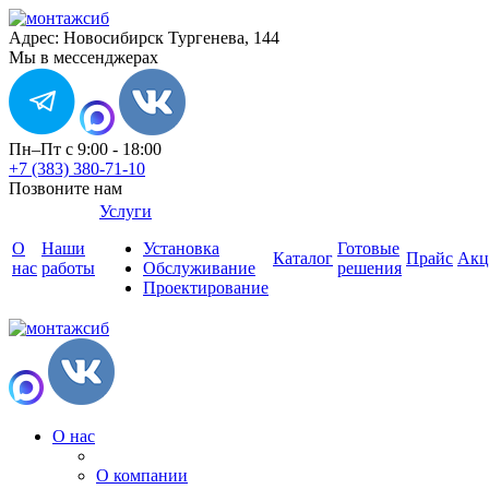
Адрес: Новосибирск Тургенева, 144
Мы в мессенджерах
Пн–Пт с 9:00 - 18:00
+7 (383) 380-71-10
Позвоните нам
Услуги
О
Наши
Установка
Готовые
Каталог
Прайс
Акц
нас
работы
Обслуживание
решения
Проектирование
О нас
О компании