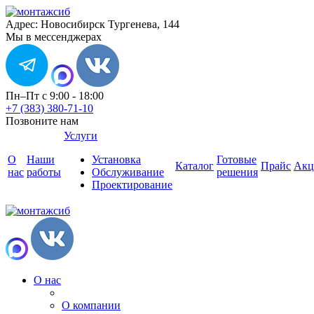
Адрес: Новосибирск Тургенева, 144
Мы в мессенджерах
Пн–Пт с 9:00 - 18:00
+7 (383) 380-71-10
Позвоните нам
Услуги
О
Наши
Установка
Готовые
Каталог
Прайс
Акц
нас
работы
Обслуживание
решения
Проектирование
О нас
О компании