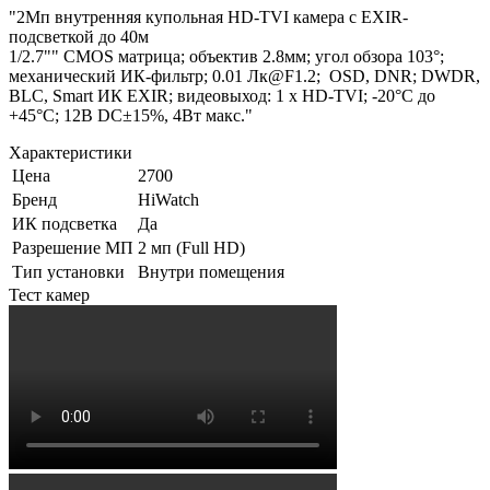
"2Мп внутренняя купольная HD-TVI камера с EXIR-
подсветкой до 40м
1/2.7"" CMOS матрица; объектив 2.8мм; угол обзора 103°;
механический ИК-фильтр; 0.01 Лк@F1.2; OSD, DNR; DWDR,
BLC, Smart ИК EXIR; видеовыход: 1 х HD-TVI; -20°С до
+45°С; 12В DC±15%, 4Вт макс."
Характеристики
Цена
2700
Бренд
HiWatch
ИК подсветка
Да
Разрешение МП
2 мп (Full HD)
Тип установки
Внутри помещения
Тест камер