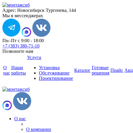
Адрес: Новосибирск Тургенева, 144
Мы в мессенджерах
Пн–Пт с 9:00 - 18:00
+7 (383) 380-71-10
Позвоните нам
Услуги
О
Наши
Установка
Готовые
Каталог
Прайс
Акц
нас
работы
Обслуживание
решения
Проектирование
О нас
О компании