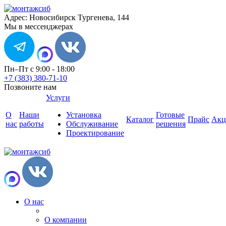
Адрес: Новосибирск Тургенева, 144
Мы в мессенджерах
Пн–Пт с 9:00 - 18:00
+7 (383) 380-71-10
Позвоните нам
Услуги
О
Наши
Установка
Готовые
Каталог
Прайс
Акц
нас
работы
Обслуживание
решения
Проектирование
О нас
О компании