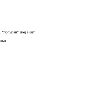
 "тюльпан" под винт
тики