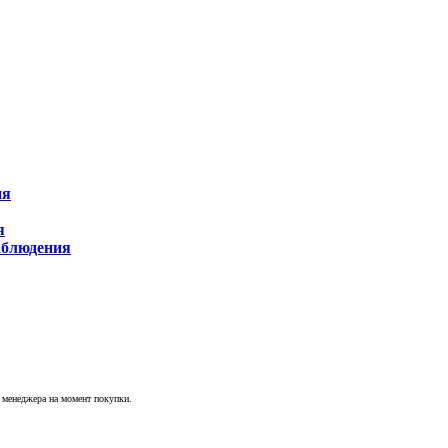
ия
я
аблюдения
у менеджера на момент покупки.