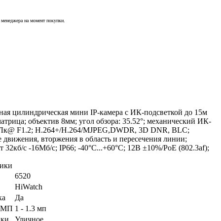
у менеджера на момент покупки.
ная цилиндрическая мини IP-камера с ИК-подсветкой до 15м
атрица; объектив 8мм; угол обзора: 35.52°; механический ИК-
1Лк@ F1.2; H.264+/H.264/MJPEG,DWDR, 3D DNR, BLC;
 движения, вторжения в область и пересечения линии;
 32кб/с -16Мб/с; IP66; -40°C...+60°C; 12В ±10%/PoE (802.3af);
тики
6520
HiWatch
ка
Да
е МП
1 - 1.3 мп
вки
Уличное