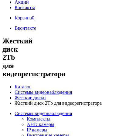
Акции
Контакты
Корзина
0
Вконтакте
Жесткий
диск
2Tb
для
видеорегистратора
Каталог
Системы видеонаблюдения
Жесткие диски
Жесткий диск 2Tb для видеорегистратора
Системы видеонаблюдения
Комплекты
AHD камеры
IP камеры
Внутренние камеры