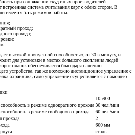
бность при сопряжении скуд иных производителей.
т встроенная система считывания карт с обеих сторон. В
ли имеется 5-ть режимов работы:
ания;
ратный проход;
дного прохода;
ровки;
м.
дает высокой пропускной способностью, от 30 в минуту, и
ходит для установки в местах большого скопления людей.
орот планок обеспечивается благодаря наличию
го устройства, так же возможно дистанционное управление с
лка охранника, само управление осуществляется с помощью
тики
105900
способность в режиме однократного прохода
30 чел./мин
способность в режиме свободного прохода
60 чел./мин
я прохода
2
хода
600 мм
орпуса
сталь