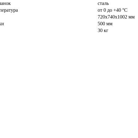
ланок
сталь
пература
от 0 до +40 °С
720x740x1002 мм
ки
500 мм
30 кг