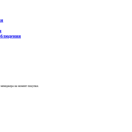
ия
я
аблюдения
у менеджера на момент покупки.