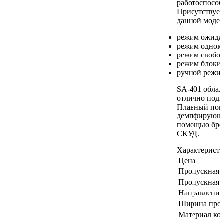
работоспосо
Присутствуе
данной моде
режим ожид
режим однок
режим свобо
режим блоки
ручной режи
SA-401 обла
отлично под
Плавный пов
демпфирующе
помощью бре
СКУД.
Характерис
Цена
Пропускная 
Пропускная 
Направлени
Ширина про
Материал к