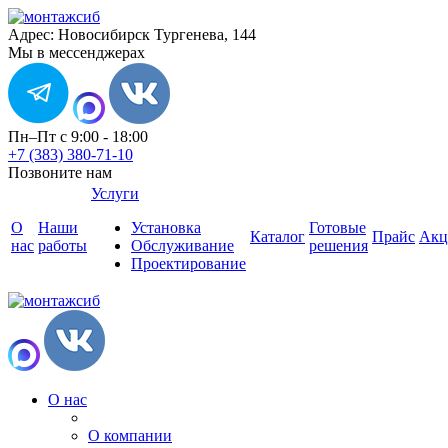
Адрес: Новосибирск Тургенева, 144
Мы в мессенджерах
Пн–Пт с 9:00 - 18:00
+7 (383) 380-71-10
Позвоните нам
Услуги
О
Наши
Установка
Готовые
Каталог
Прайс
Акц
нас
работы
Обслуживание
решения
Проектирование
О нас
О компании