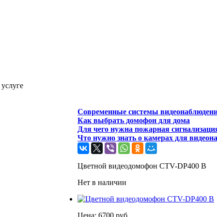
 услуге
Современные системы видеонаблюден
Как выбрать домофон для дома
Для чего нужна пожарная сигнализаци
Что нужно знать о камерах для видеон
Цветной видеодомофон CTV-DP400 B
Нет в наличии
Цена:
6700
руб.