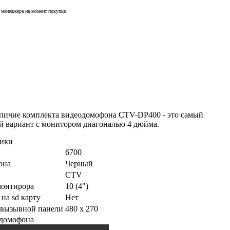
у менеджера на момент покупки.
личие комплекта видеодомофона CTV-DP400 - это самый
 вариант с монитором диагональю 4 дюйма.
тики
6700
она
Черный
CTV
монтирора
10 (4")
 на sd карту
Нет
 вызывной панели
480 x 270
одомофона