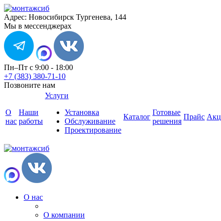
Адрес: Новосибирск Тургенева, 144
Мы в мессенджерах
Пн–Пт с 9:00 - 18:00
+7 (383) 380-71-10
Позвоните нам
Услуги
О
Наши
Установка
Готовые
Каталог
Прайс
Акц
нас
работы
Обслуживание
решения
Проектирование
О нас
О компании