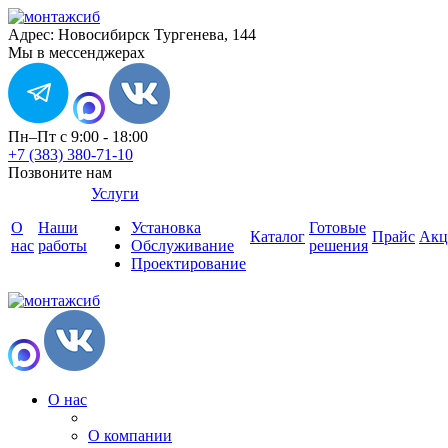
Адрес: Новосибирск Тургенева, 144
Мы в мессенджерах
Пн–Пт с 9:00 - 18:00
+7 (383) 380-71-10
Позвоните нам
Услуги
О
Наши
Установка
Готовые
Каталог
Прайс
Акц
нас
работы
Обслуживание
решения
Проектирование
О нас
О компании